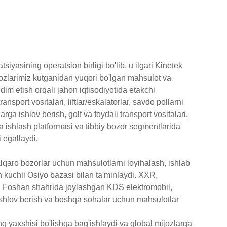
iyasining operatsion birligi bo'lib, u ilgari Kinetek
ijozlarimiz kutganidan yuqori bo'lgan mahsulot va
dim etish orqali jahon iqtisodiyotida etakchi
ansport vositalari, liftlar/eskalatorlar, savdo pollarni
arga ishlov berish, golf va foydali transport vositalari,
 ishlash platformasi va tibbiy bozor segmentlarida
i egallaydi.
lqaro bozorlar uchun mahsulotlarni loyihalash, ishlab
n kuchli Osiyo bazasi bilan ta'minlaydi. XXR,
 Foshan shahrida joylashgan KDS elektromobil,
 ishlov berish va boshqa sohalar uchun mahsulotlar
g yaxshisi bo'lishga bag'ishlaydi va global mijozlarga