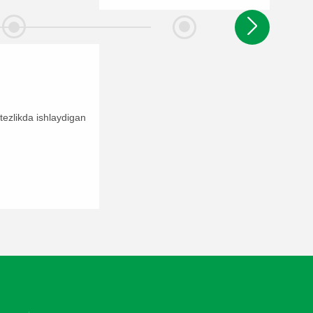
20
tezlikda ishlaydigan
EHR
QIS tiz