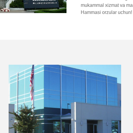
mukammal xizmat va mahs
Hammasi orzular uchun!