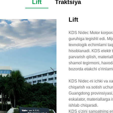
Lift
Traktsiya
Lift
KDS Nidec Motor korporats
guruhiga tegishli edi. M
texnologik echimlarni taq
hisoblanadi. KDS elektr tr
parvarish qilish, materiall
shamol tegirmoni, havoda
bozorda etakchi o'rinlarn
KDS Nidec-ni ichki va xa
chiqarish va sotish uchu
Guangdong provinsiyasi,
eskalator, materiallarga
ishlab chiqaradi.
KDS o'zini sanoatning en