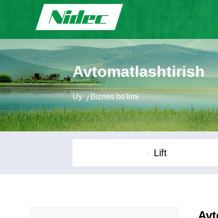
Avtomatlashtirish
Uy
Biznes bo'limi
/
Lift
Avt