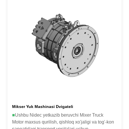
Mikser Yuk Mashinasi Dvigateli
■
Ushbu Nidec yetkazib beruvchi Mixer Truck
Motor maxsus qurilish, qishloq xo'jaligi va tog'-kon
sanoatidagi transport vositalari uchun