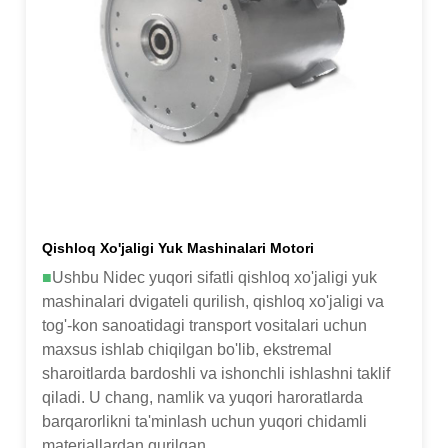
Qishloq Xo'jaligi Yuk Mashinalari Motori
■
Ushbu Nidec yuqori sifatli qishloq xo'jaligi yuk
mashinalari dvigateli qurilish, qishloq xo'jaligi va
tog'-kon sanoatidagi transport vositalari uchun
maxsus ishlab chiqilgan bo'lib, ekstremal
sharoitlarda bardoshli va ishonchli ishlashni taklif
qiladi. U chang, namlik va yuqori haroratlarda
barqarorlikni ta'minlash uchun yuqori chidamli
materiallardan qurilgan.