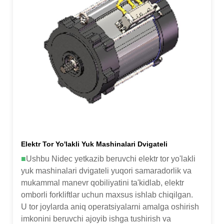
Elektr Tor Yo'lakli Yuk Mashinalari Dvigateli
■
Ushbu Nidec yetkazib beruvchi elektr tor yo'lakli
yuk mashinalari dvigateli yuqori samaradorlik va
mukammal manevr qobiliyatini ta'kidlab, elektr
omborli forkliftlar uchun maxsus ishlab chiqilgan.
U tor joylarda aniq operatsiyalarni amalga oshirish
imkonini beruvchi ajoyib ishga tushirish va