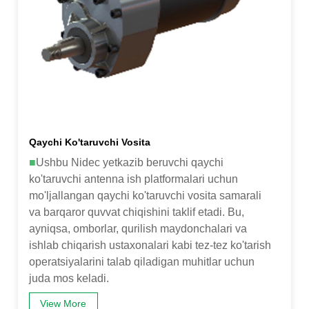
Qaychi Ko'taruvchi Vosita
■
Ushbu Nidec yetkazib beruvchi qaychi
ko'taruvchi antenna ish platformalari uchun
mo'ljallangan qaychi ko'taruvchi vosita samarali
va barqaror quvvat chiqishini taklif etadi. Bu,
ayniqsa, omborlar, qurilish maydonchalari va
ishlab chiqarish ustaxonalari kabi tez-tez ko'tarish
operatsiyalarini talab qiladigan muhitlar uchun
juda mos keladi.
View More