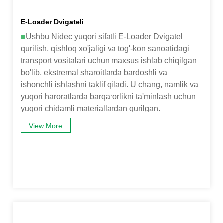
E-Loader Dvigateli
■
Ushbu Nidec yuqori sifatli E-Loader Dvigatel
qurilish, qishloq xo'jaligi va tog'-kon sanoatidagi
transport vositalari uchun maxsus ishlab chiqilgan
bo'lib, ekstremal sharoitlarda bardoshli va
ishonchli ishlashni taklif qiladi. U chang, namlik va
yuqori haroratlarda barqarorlikni ta'minlash uchun
yuqori chidamli materiallardan qurilgan.
View More