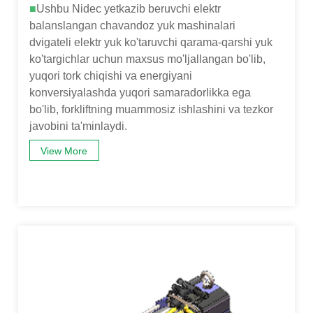
■
Ushbu Nidec yetkazib beruvchi elektr
balanslangan chavandoz yuk mashinalari
dvigateli elektr yuk ko'taruvchi qarama-qarshi yuk
ko'targichlar uchun maxsus mo'ljallangan bo'lib,
yuqori tork chiqishi va energiyani
konversiyalashda yuqori samaradorlikka ega
bo'lib, forkliftning muammosiz ishlashini va tezkor
javobini ta'minlaydi.
View More