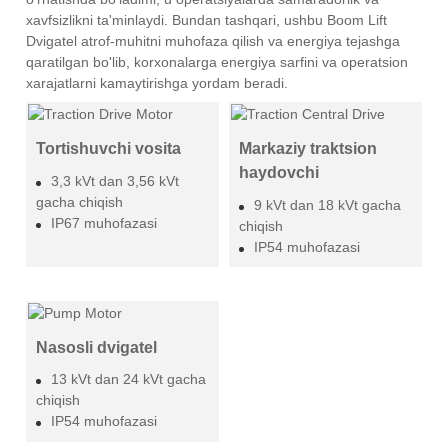
xavfsizlikni ta'minlaydi. Bundan tashqari, ushbu Boom Lift
Dvigatel atrof-muhitni muhofaza qilish va energiya tejashga
qaratilgan bo'lib, korxonalarga energiya sarfini va operatsion
xarajatlarni kamaytirishga yordam beradi.
Tortishuvchi vosita
Markaziy traktsion
haydovchi
3,3 kVt dan 3,56 kVt
gacha chiqish
9 kVt dan 18 kVt gacha
IP67 muhofazasi
chiqish
IP54 muhofazasi
Nasosli dvigatel
13 kVt dan 24 kVt gacha
chiqish
IP54 muhofazasi