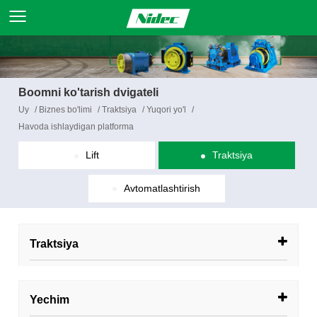
Boomni ko'tarish dvigateli
Uy
/
Biznes bo'limi
/
Traktsiya
/
Yuqori yo'l
/
Havoda ishlaydigan platforma
Lift
Traktsiya
Avtomatlashtirish
Traktsiya
Yechim