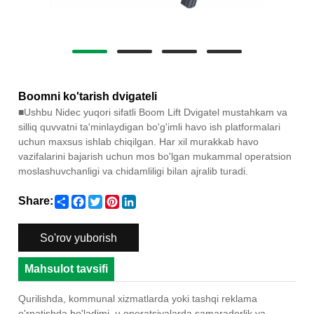
Boomni ko'tarish dvigateli
■
Ushbu Nidec yuqori sifatli Boom Lift Dvigatel mustahkam va
silliq quvvatni ta'minlaydigan bo'g'imli havo ish platformalari
uchun maxsus ishlab chiqilgan. Har xil murakkab havo
vazifalarini bajarish uchun mos bo'lgan mukammal operatsion
moslashuvchanligi va chidamliligi bilan ajralib turadi.
Share
Facebook
Twitter
Pinterest
LinkedIn
Share:
So'rov yuborish
Mahsulot tavsifi
Qurilishda, kommunal xizmatlarda yoki tashqi reklama
o'rnatishda bo'ladimi, u operatsiyalarda samaradorlik va